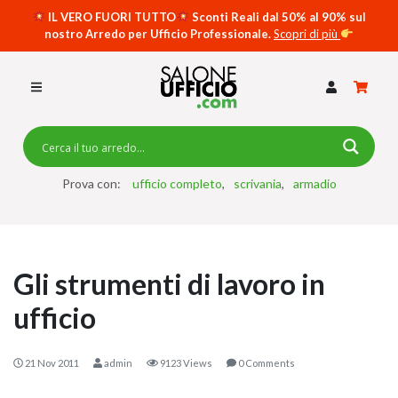
IL VERO FUORI TUTTO
Sconti Reali dal 50% al 90% sul
nostro Arredo per Ufficio Professionale.
Scopri di più
SCRIVANIE PER UFFICIO
SWING 5050 – OP
SCRIVANIE CRISTALLO
SCRIVANIE SPECIAL DESK
CASSETTIERE
Prova con:
ufficio completo
scrivania
armadio
SEDIE
ARMADI
Gli strumenti di lavoro in
RECEPTION
ufficio
TAVOLI RIUNIONE
SWING 7020 – OP
21 Nov 2011
admin
9123 Views
0 Comments
ACCESSORI