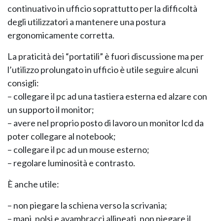
continuativo in ufficio soprattutto per la difficoltà
degli utilizzatori a mantenere una postura
ergonomicamente corretta.
La praticità dei “portatili” è fuori discussione ma per
l’utilizzo prolungato in ufficio è utile seguire alcuni
consigli:
– collegare il pc ad una tastiera esterna ed alzare con
NAPEE – DIREZION
un supporto il monitor;
– avere nel proprio posto di lavoro un monitor lcd da
poter collegare al notebook;
– collegare il pc ad un mouse esterno;
– regolare luminosità e contrasto.
È anche utile:
– non piegare la schiena verso la scrivania;
– mani, polsi e avambracci allineati, non piegare il