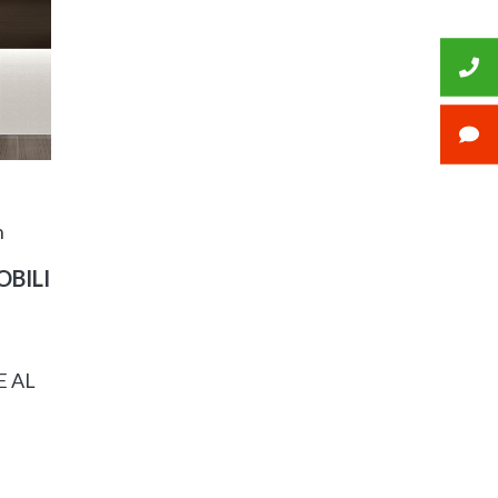
n
BILI
E AL