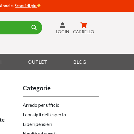
sionale.
Scopri di più
LOGIN
CARRELLO
I
OUTLET
BLOG
Categorie
Arredo per ufficio
I consigli dell'esperto
te
Liberi pensieri
Novità ed eventi