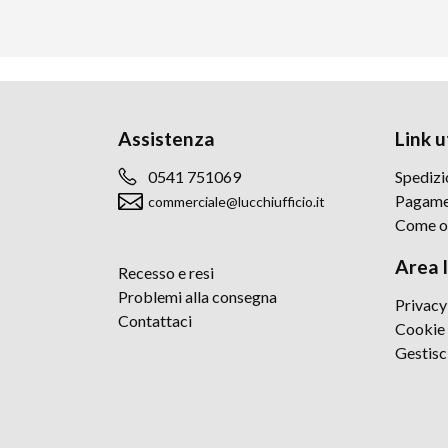
Assistenza
Link ut
0541 751069
Spedizi
Pagame
commerciale@lucchiufficio.it
Come o
Area 
Recesso e resi
Problemi alla consegna
Privacy
Contattaci
Cookie 
Gestisc