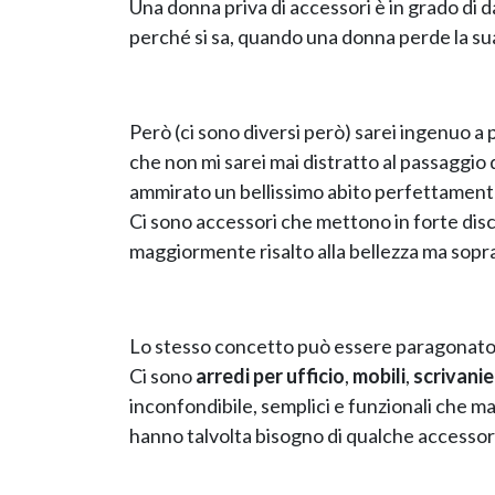
Una donna priva di accessori è in grado di d
perché si sa, quando una donna perde la sua
Però (ci sono diversi però) sarei ingenuo a
che non mi sarei mai distratto al passaggio d
ammirato un bellissimo abito perfettamente
Ci sono accessori che mettono in forte di
maggiormente risalto alla bellezza ma soprat
Lo stesso concetto può essere paragonato 
Ci sono
arredi per ufficio
,
mobili
,
scrivanie
inconfondibile, semplici e funzionali che m
hanno talvolta bisogno di qualche accessori