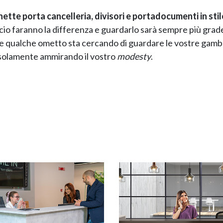
hette porta cancelleria, divisori e portadocumenti in stil
fficio faranno la differenza e guardarlo sarà sempre più grad
he qualche ometto sta cercando di guardare le vostre gam
 solamente ammirando il vostro
modesty
.