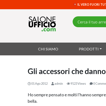
IL VERO FUORI TU
CHI SIAMO
PRODOTTI
Gli accessori che danno r
01 Ago 2012
admin
9123 Views
0 Comme
Ho sempre pensato e molti l’hanno sempr
bella.