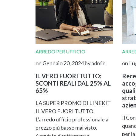
ARREDO PER UFFICIO
ARRED
on Gennaio 20, 2024
by admin
on Lu
IL VERO FUORI TUTTO:
Rece
SCONTI REALI DAL 25% AL
accog
65%
qual
strat
LA SUPER PROMO DI LINEKIT
azie
IL VERO FUORI TUTTO.
Il Con
L’arredo ufficio professionale al
quand
prezzo più basso mai visto.
per la
Acquista direttamente…