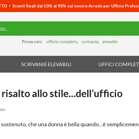
TTO
Sconti Reali dal 50% al 90% sul nostro Arredo per Ufficio Profes
Prova con:
ufficio completo
scrivania
armadio
SCRIVANIE ELEVABILI
UFFICI COMPLET
isalto allo stile…dell’ufficio
nts
e sostenuto, che una donna è bella quando…è semplicemen