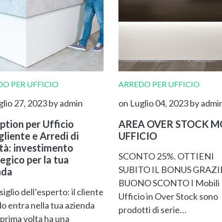
O PER UFFICIO
ARREDO PER UFFICIO
glio 27, 2023
by admin
on Luglio 04, 2023
by admi
ption per Ufficio
AREA OVER STOCK MO
liente e Arredi di
UFFICIO
ità: investimento
SCONTO 25%. OTTIENI
egico per la tua
SUBITO IL BONUS GRAZI
nda
BUONO SCONTO I Mobili
siglio dell’esperto: il cliente
Ufficio in Over Stock sono
o entra nella tua azienda
prodotti di serie…
 prima volta ha una