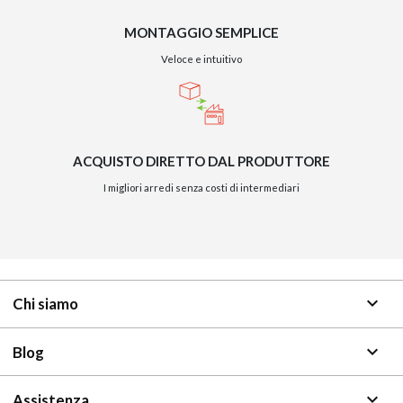
MONTAGGIO SEMPLICE
Veloce e intuitivo
ACQUISTO DIRETTO DAL PRODUTTORE
I migliori arredi senza costi di intermediari
keyboard_arrow_down
Chi siamo
keyboard_arrow_down
Blog
keyboard_arrow_down
Assistenza