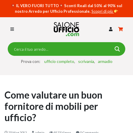
IL VERO FUORI TUTTO
Sconti Reali dal 50% al 90% sul
nostro Arredo per Ufficio Professionale.
Scopri di più
SCRIVANIE PER UFFICIO
SWING 5050 – OP
SCRIVANIE CRISTALLO
SCRIVANIE SPECIAL DESK
CASSETTIERE
Prova con:
ufficio completo
scrivania
armadio
SEDIE
ARMADI
Come valutare un buon
RECEPTION
fornitore di mobili per
TAVOLI RIUNIONE
ufficio?
SWING 7020 – OP
ACCESSORI
25 Mag 2012
admin
9123 Views
0 Comments