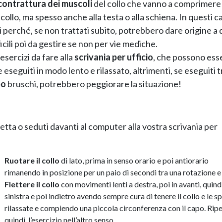
contrattura dei muscoli
del collo che vanno a comprimere 
ollo, ma spesso anche alla testa o alla schiena. In questi ca
 perché, se non trattati subito, potrebbero dare origine a 
fficili poi da gestire se non per vie mediche.
esercizi da fare alla
scrivania per ufficio
, che possono ess
seguiti in modo lento e rilassato, altrimenti, se eseguiti 
po
bruschi, potrebbero peggiorare la situazione!
etta o seduti davanti al computer alla vostra scrivania per
Ruotare il collo
di lato, prima in senso orario e poi antiorario
rimanendo in posizione per un paio di secondi tra una rotazione e l
Flettere il collo
con movimenti lenti a destra, poi in avanti, quind
sinistra e poi indietro avendo sempre cura di tenere il collo e le sp
rilassate e compiendo una piccola circonferenza con il capo. Ripe
quindi, l’esercizio nell’altro senso.