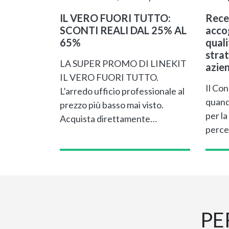
IL VERO FUORI TUTTO:
Rece
SCONTI REALI DAL 25% AL
accog
65%
qual
strat
LA SUPER PROMO DI LINEKIT
azie
IL VERO FUORI TUTTO.
Il Con
L’arredo ufficio professionale al
quand
prezzo più basso mai visto.
per la
Acquista direttamente…
perce
PE