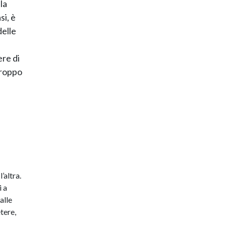
la
si, è
delle
ere di
troppo
’altra.
i a
alle
tere,