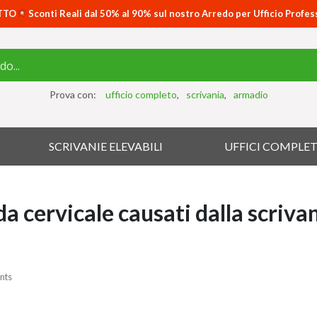
TTO
Sconti Reali dal 50% al 90% sul nostro Arredo per Ufficio Profes
Prova con:
ufficio completo
scrivania
armadio
SCRIVANIE ELEVABILI
UFFICI COMPLET
da cervicale causati dalla scriva
nts