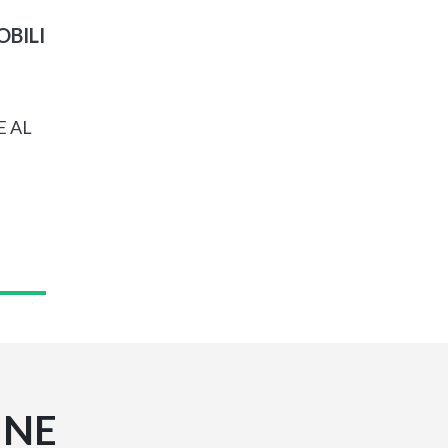
BILI
E AL
INE