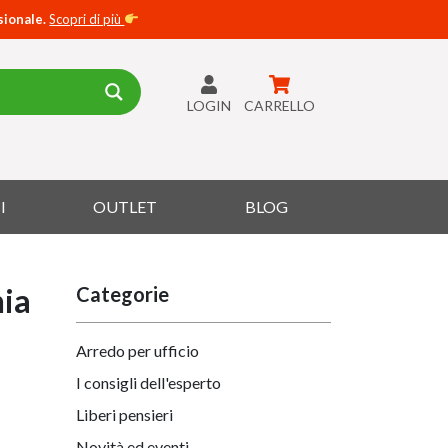
sionale.
Scopri di più
LOGIN
CARRELLO
I
OUTLET
BLOG
nia
Categorie
Arredo per ufficio
I consigli dell'esperto
Liberi pensieri
Novità ed eventi