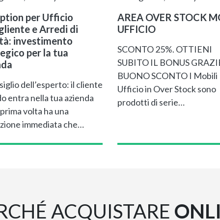
ption per Ufficio
AREA OVER STOCK MO
liente e Arredi di
UFFICIO
ità: investimento
SCONTO 25%. OTTIENI
egico per la tua
SUBITO IL BONUS GRAZI
nda
BUONO SCONTO I Mobili
siglio dell’esperto: il cliente
Ufficio in Over Stock sono
o entra nella tua azienda
prodotti di serie…
 prima volta ha una
zione immediata che…
RCHÉ ACQUISTARE
ONL