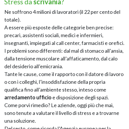
Stress da
scrivania
?
Ne soffrono 4 milioni di lavoratori (il 22 per cento del
totale).
GIANO WOOD – D
A essere più esposte delle categorie ben precise:
precari, assistenti sociali, medici e infermieri,
insegnanti, impiegati al call center, farmacisti e orefici.
I problemi sono differenti: dal mal di stomaco all’ansia,
dalla tensione muscolare all’affaticamento, dal calo
del desiderio all’emicrania.
Tante le cause, come il rapporto con il datore di lavoro
o con i colleghi, l’insoddisfazione della propria
qualifica fino all’ambiente stesso, inteso come
arredamento
ufficio
e disposizione degli spazi.
TWIST – DIREZIO
Come porvi rimedio? Le aziende, oggi più che mai,
sono tenute a valutare il livello di stress e a trovarne
una soluzione.
Del resto, come ricorda l’Agenzia europea per la