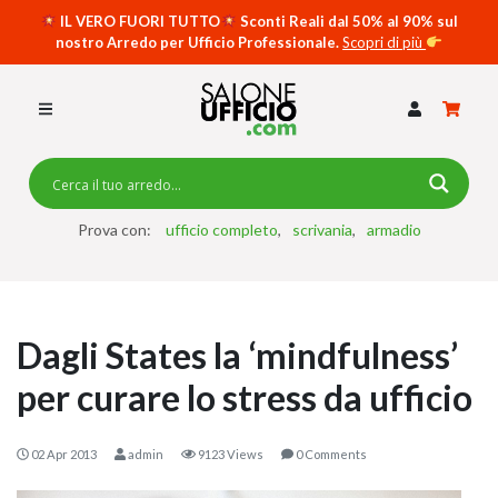
IL VERO FUORI TUTTO
Sconti Reali dal 50% al 90% sul
nostro Arredo per Ufficio Professionale.
Scopri di più
SCRIVANIE PER UFFICIO
SWING 5050 – OP
SCRIVANIE CRISTALLO
SCRIVANIE SPECIAL DESK
CASSETTIERE
Prova con:
ufficio completo
scrivania
armadio
SEDIE
ARMADI
Dagli States la ‘mindfulness’
RECEPTION
per curare lo stress da ufficio
TAVOLI RIUNIONE
SWING 7020 – OP
02 Apr 2013
admin
9123 Views
0 Comments
ACCESSORI