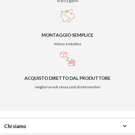
In 8/15 giorni
MONTAGGIO SEMPLICE
Veloce e intuitivo
ACQUISTO DIRETTO DAL PRODUTTORE
I migliori arredi senza costi di intermediari
keyboard_arrow_down
Chi siamo