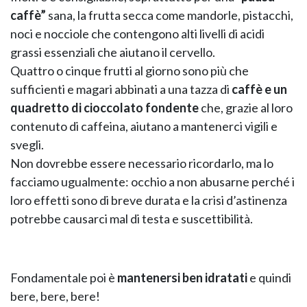
caffè”
sana, la frutta secca come mandorle, pistacchi,
noci e nocciole che contengono alti livelli di acidi
grassi essenziali che aiutano il cervello.
Quattro o cinque frutti al giorno sono più che
sufficienti e magari abbinati a una tazza di
caffè e un
quadretto di cioccolato fondente
che, grazie al loro
contenuto di caffeina, aiutano a mantenerci vigili e
svegli.
Non dovrebbe essere necessario ricordarlo, ma lo
facciamo ugualmente: occhio a non abusarne perché i
loro effetti sono di breve durata e la crisi d’astinenza
potrebbe causarci mal di testa e suscettibilità.
Fondamentale poi è
mantenersi ben idratati
e quindi
bere, bere, bere!