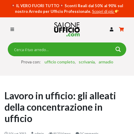
IL VERO FUORI TUTTO
Sconti Reali dal 50% al 90% sul
nostro Arredo per Ufficio Professionale.
Scopri di più
SCRIVANIE PER UFFICIO
SWING 5050 – OP
SCRIVANIE CRISTALLO
SCRIVANIE SPECIAL DESK
CASSETTIERE
Prova con:
ufficio completo
scrivania
armadio
SEDIE
ARMADI
Lavoro in ufficio: gli alleati
RECEPTION
della concentrazione in
TAVOLI RIUNIONE
ufficio
SWING 7020 – OP
ACCESSORI
10 Lug 2015
admin
9123 Views
0 Comments