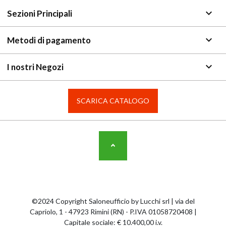
keyboard_arrow_down
Sezioni Principali
keyboard_arrow_down
Metodi di pagamento
keyboard_arrow_down
I nostri Negozi
SCARICA CATALOGO
©2024 Copyright Saloneufficio by Lucchi srl | via del
Capriolo, 1 - 47923 Rimini (RN) - P.IVA 01058720408 |
Capitale sociale: € 10.400,00 i.v.