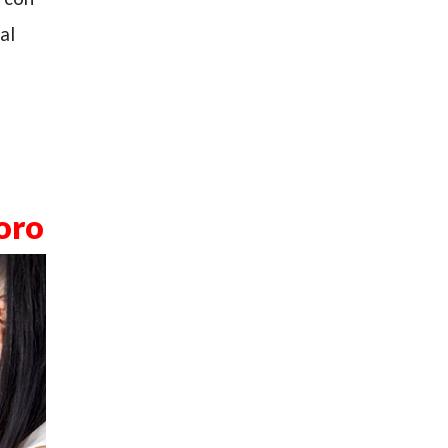
al
voro