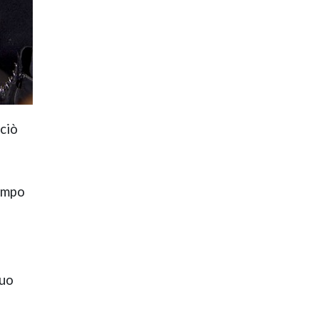
 ciò
campo
tuo