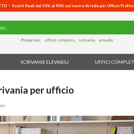
TTO
Sconti Reali dal 50% al 90% sul nostro Arredo per Ufficio Profes
Prova con:
ufficio completo
scrivania
armadio
SCRIVANIE ELEVABILI
UFFICI COMPLET
ivania per ufficio
nts