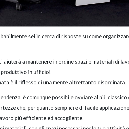
obabilmente sei in cerca di risposte su come organizzar
 ti aiuterà a mantenere in ordine spazi e materiali di lav
produttivo in ufficio!
ata è il riflesso di una mente altrettanto disordinata.
tendenza, è comunque possibile ovviare al più classico 
ortezze che, per quanto semplici e di facile applicazione
avoro più efficiente ed accogliente.
i materiali, con gli spazi necessari per le tue attività 