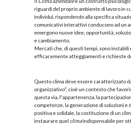
Il
Clima
aziendale
è un costrutto psicologico
riguardi del proprio ambiente di lavoro in cu
individui, rispondendo alla specifica situazi
comunicativi interattivi conducono ad un acc
emergono nuove idee, opportunità, soluzioni
e cambiamento.
Mercati che, di questi tempi, sono instabili
efficacemente atteggiamenti e richieste dei
Questo clima deve essere caratterizzato d
organizzativo”, cioè un contesto che favori
questa via, l‟appartenenza, la partecipazion
competenze, la generazione di soluzioni e di
positiva e solidale, la costituzione di un c
instaurare quel
clima
indispensabile per ott