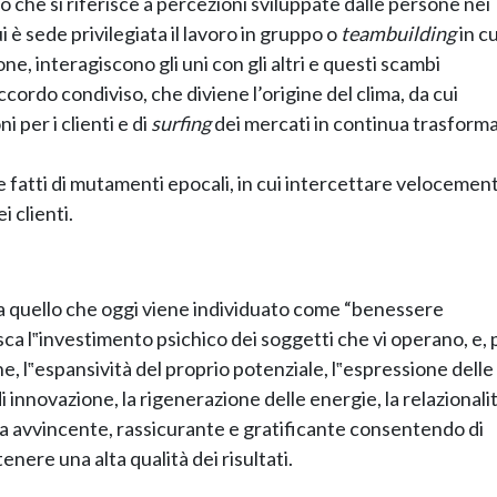
 che si riferisce a percezioni sviluppate dalle persone nei
i è sede privilegiata il lavoro in gruppo o
teambuilding
in cu
one, interagiscono gli uni con gli altri e questi scambi
ordo condiviso, che diviene l’origine del clima, da cui
 per i clienti e di
surfing
dei mercati in continua trasform
 e fatti di mutamenti epocali, in cui intercettare velocemen
 clienti.
a quello che oggi viene individuato come “benessere
sca l‟investimento psichico dei soggetti che vi operano, e, 
e, l‟espansività del proprio potenziale, l‟espressione delle
 innovazione, la rigenerazione delle energie, la relazionali
lima avvincente, rassicurante e gratificante consentendo di
enere una alta qualità dei risultati.