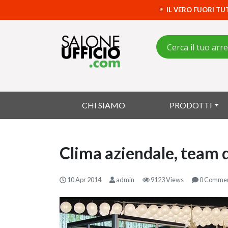
IL VERO FUORI TU
CHI SIAMO
PRODOTTI
Clima aziendale, team d
10 Apr 2014
admin
9123 Views
0 Comme