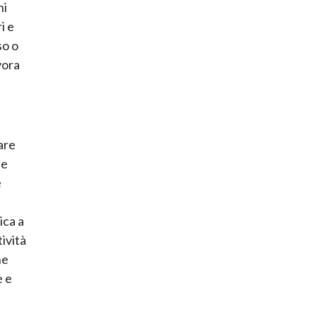
ni
i e
so o
vora
are
 e
e
ica a
ività
ne
e e