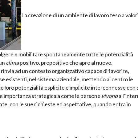
La creazione di un ambiente di lavoro teso a valor
volgere e mobilitare spontaneamente tutte le potenzialità
 un
clima
positivo, propositivo che apre al nuovo.
 rinvia ad un contesto organizzativo capace di favorire,
se esistenti, nel sistema aziendale, mettendo al centro le
 le loro potenzialità esplicite e implicite interconnesse con 
dare importanza strategica a come le persone
vivono
all’inte
ente, con le sue richieste ed aspettative, quando entra in