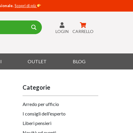
sionale.
Scopri di più
LOGIN
CARRELLO
I
OUTLET
BLOG
Categorie
Arredo per ufficio
I consigli dell'esperto
Liberi pensieri
Novità ed eventi