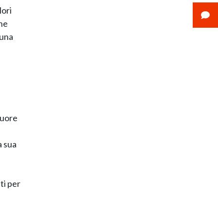
lori
che
 una
cuore
a sua
ti per