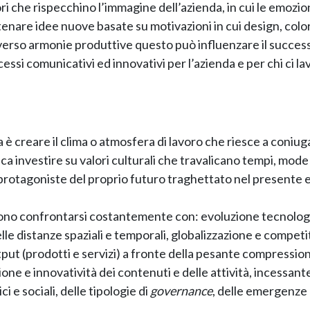
sori che rispecchino l’immagine dell’azienda, in cui le emozio
tenare idee nuove basate su motivazioni in cui design, color
 verso armonie produttive questo può influenzare il succes
ocessi comunicativi ed innovativi per l’azienda e per chi ci la
a è creare il clima o atmosfera di lavoro che riesce a coniug
a investire su valori culturali che travalicano tempi, mode
 protagoniste del proprio futuro traghettato nel presente 
devono confrontarsi costantemente con: evoluzione tecnolog
e distanze spaziali e temporali, globalizzazione e competit
tput (prodotti e servizi) a fronte della pesante compressio
azione e innovatività dei contenuti e delle attività, incessant
i e sociali, delle tipologie di
governance
, delle emergenze