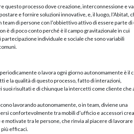
ire questo processo dove creazione, interconnessione e va
ostare e fornire soluzioni innovative, e, il luogo, l’Abitat, 
 team di persone con l’obbiettivo attivo di essere parte di
on è di poco conto perché è il campo gravitazionale in cui
i partecipazione individuale e sociale che sono variabili
 comuni.
ra periodicamente o lavora ogni giorno autonomamente è il 
ti e la qualità di questo processo, fatto di interazioni,
i suoi risultati e di chiunque la intercetti come cliente che 
scono lavorando autonomamente, o in team, diviene una
rsi confortevolmente tra mobili d’ufficio e accessori crea
e motivate tra le persone, che rinvia al piacere di lavorare
 più efficaci.