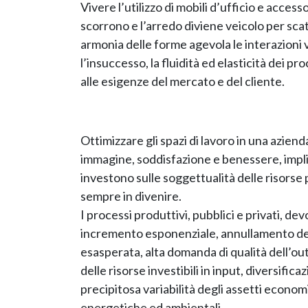
Vivere l’utilizzo di mobili d’ufficio e acces
scorrono e l’arredo diviene veicolo per sca
armonia delle forme agevola le interazioni
l’insuccesso, la fluidità ed elasticità dei pr
alle esigenze del mercato e del cliente.
Ottimizzare gli spazi di lavoro in una aziend
immagine, soddisfazione e benessere, implic
investono sulle soggettualità delle risorse
sempre in divenire.
I processi produttivi, pubblici e privati, 
incremento esponenziale, annullamento dell
esasperata, alta domanda di qualità dell’ou
delle risorse investibili in input, diversific
precipitosa variabilità degli assetti economic
energetiche ed ambientali.