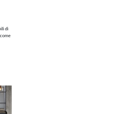
li di
i come