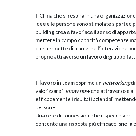
Il Clima che si respira in una organizzazione 
idee e le persone sono stimolate a partecip
building crea e favorisce il senso di appar
mettere in campo capacità competenze ma an
che permette di trarre, nell’interazione, m
proprio attraverso un lavoro di gruppo fatt
Il
lavoro in team
esprime un
networking
di
valorizzare il
know how
che attraverso e al 
efficacemente i risultati aziendali mettendo
persone.
Una rete di connessioni che rispecchiano il
consente una risposta più efficace, snella e