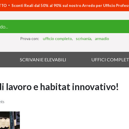
TTO
Sconti Reali dal 50% al 90% sul nostro Arredo per Ufficio Profes
Prova con:
ufficio completo
scrivania
armadio
SCRIVANIE ELEVABILI
UFFICI COMPLET
i lavoro e habitat innovativo!
nts