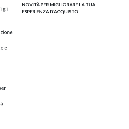
NOVITÀ PER MIGLIORARE LA TUA
i gli
ESPERIENZA D’ACQUISTO
azione
te e
per
tà