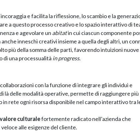
incoraggia e facilita la riflessione, lo scambio e la generazi
are a questo processo creativo e lo spazio interattivo di t
tenenza e agevolare un
abitat
in cui ciascun componente po
che inneschi creativi insieme a quella degli altri, un con
olto più della somma delle parti, favorendo intuizioni nuove
o di una processualità
in progress
.
 collaborazioni con la funzione di integrare gli individui e
di là delle modalità operative, permette di raggiungere più
 in rete ogni risorsa disponibile nel campo interattivo tra l
valore culturale
fortemente radicato nell’azienda che
 veloce alle esigenze del cliente.