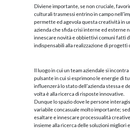
Diviene importante, se non cruciale, favor
culturali trasmessi entrino in campo nell’imp
permette ed agevola questa creatività in un
azienda che sfida crisi interne ed esterne n
innescare novità e obbiettivi comuni fatti d
indispensabili alla realizzazione di progetti
Il luogo in cui un team aziendale si incont
pulsante in cui si esprimono le energie di tut
influenzerà lo stato dell’azienda stessa e de
volta è alla ricerca di risposte innovative.
Dunque lo spazio dove le persone interagi
variabile concasuale molto importante; sede
esaltare e innescare processualità creative 
insieme alla ricerca delle soluzioni migliori e