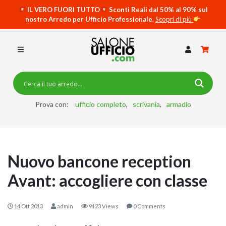
IL VERO FUORI TUTTO
Sconti Reali dal 50% al 90% sul
nostro Arredo per Ufficio Professionale.
Scopri di più
SCRIVANIE PER UFFICIO
SWING 5050 – OP
SCRIVANIE CRISTALLO
SCRIVANIE SPECIAL DESK
CASSETTIERE
Prova con:
ufficio completo
scrivania
armadio
SEDIE
ARMADI
Nuovo bancone reception
RECEPTION
Avant: accogliere con classe
TAVOLI RIUNIONE
SWING 7020 – OP
14 Ott 2013
admin
9123 Views
0 Comments
ACCESSORI