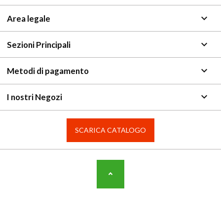
keyboard_arrow_down
Area legale
keyboard_arrow_down
Sezioni Principali
keyboard_arrow_down
Metodi di pagamento
keyboard_arrow_down
I nostri Negozi
SCARICA CATALOGO