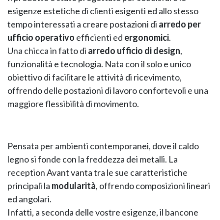
esigenze estetiche di clienti esigenti ed allo stesso
tempo interessati a creare postazioni di
arredo per
GIANO WOOD – D
ufficio operativo
efficienti ed
ergonomici
.
Una chicca in fatto di
arredo ufficio di design
,
funzionalità e tecnologia. Nata con il solo e unico
obiettivo di facilitare le attività di ricevimento,
offrendo delle postazioni di lavoro confortevoli e una
maggiore flessibilità di movimento.
Pensata per ambienti contemporanei, dove il caldo
legno si fonde con la freddezza dei metalli. La
reception Avant vanta tra le sue caratteristiche
TWIST – DIREZIO
principali la
modularità
, offrendo composizioni lineari
ed angolari.
Infatti, a seconda delle vostre esigenze, il bancone