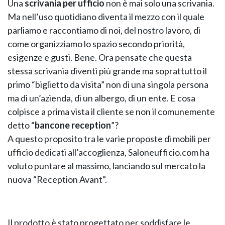
Una
scrivania per ufficio
non è mai solo una scrivania.
Ma nell’uso quotidiano diventa il mezzo con il quale
parliamo e raccontiamo di noi, del nostro lavoro, di
come organizziamo lo spazio secondo priorità,
esigenze e gusti. Bene. Ora pensate che questa
stessa scrivania diventi più grande ma soprattutto il
primo “biglietto da visita” non di una singola persona
ma di un’azienda, di un albergo, di un ente. E cosa
colpisce a prima vista il cliente se non il comunemente
KOROS – OPERAT
detto “
bancone reception
”?
A questo proposito tra le varie proposte di mobili per
ufficio dedicati all’accoglienza, Saloneufficio.com ha
voluto puntare al massimo, lanciando sul mercato la
nuova “Reception Avant”.
Il prodotto è stato progettato per soddisfare le