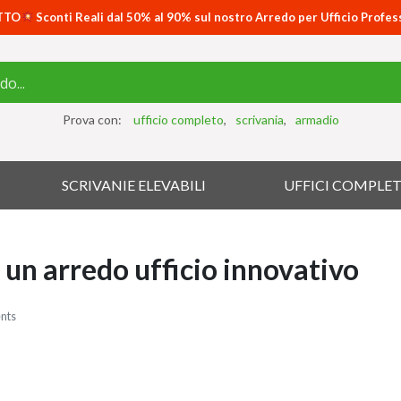
TTO
Sconti Reali dal 50% al 90% sul nostro Arredo per Ufficio Profes
Prova con:
ufficio completo
scrivania
armadio
SCRIVANIE ELEVABILI
UFFICI COMPLET
 un arredo ufficio innovativo
nts