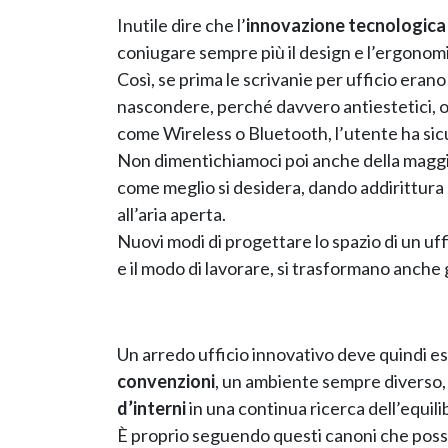
Inutile dire che l’
innovazione tecnologica
coniugare sempre più il design e l’ergonom
Così, se prima le scrivanie per ufficio eran
nascondere, perché davvero antiestetici, ora
come Wireless o Bluetooth, l’utente ha si
Non dimentichiamoci poi anche della maggiore
come meglio si desidera, dando addirittura l
all’aria aperta.
Nuovi modi di progettare lo spazio di un uf
e il modo di lavorare, si trasformano anche g
Un arredo ufficio innovativo deve quindi e
convenzioni
, un ambiente sempre diverso, u
d’interni
in una continua ricerca dell’equilib
È proprio seguendo questi canoni che poss