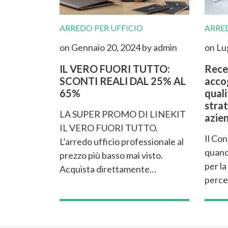
ARREDO PER UFFICIO
ARRED
on Gennaio 20, 2024
by admin
on Lu
IL VERO FUORI TUTTO:
Rece
SCONTI REALI DAL 25% AL
accog
65%
qual
strat
LA SUPER PROMO DI LINEKIT
azie
IL VERO FUORI TUTTO.
Il Con
L’arredo ufficio professionale al
quand
prezzo più basso mai visto.
per la
Acquista direttamente…
perce