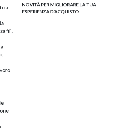
NOVITÀ PER MIGLIORARE LA TUA
to a
ESPERIENZA D’ACQUISTO
da
 fili,
ta
o,
avoro
le
ione
a