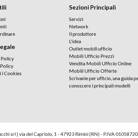
ili
Sezioni Principali
oni
Servizi
nti
Network
rdinare
Il produttore
L'idea
legale
Outlet mobili ufficio
Mobili Ufficio Prezzi
 Policy
Vendita Mobili Ufficio Online
Policy
Mobili Ufficio Offerte
i i Cookies
Scrivanie per ufficio, una guida p
conoscere i principali modelli
hi srl | via del Capriolo, 1 - 47923 Rimini (RN) - P.IVA 0105872040