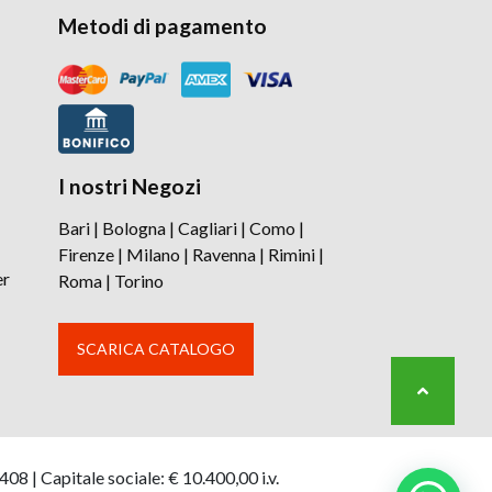
Metodi di pagamento
I nostri Negozi
Bari
|
Bologna
|
Cagliari
|
Como
|
Firenze
|
Milano
|
Ravenna
|
Rimini
|
er
Roma
|
Torino
SCARICA CATALOGO
8 | Capitale sociale: € 10.400,00 i.v.