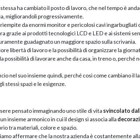
stessa ha cambiato il posto di lavoro, che nel tempo è anda
ia, migliorandoli progressivamente.
o riempite da enormi monitor e pericolosi cavi ingarbugliati 
 grazie ai prodotti tecnologici LCD e LED e ai sistemi senza
curamente guadagnato un maggiore spazio sulla scrivania.
 libertà di lavoro e la possibilità di organizzare la giorna
a possibilità di lavorare anche da casa, in treno o, perché n
ficio nel suo insieme quindi, perché così come cambiano il l
li stessi spazi e le esigenze.
ssere pensato immaginando uno stile di vita
svincolato dal
n insieme armonico in cui il design si associa alla
decoraz
rio tra materiali, colore e spazio.
iamo affermare che la nostra azienda è costantemente all