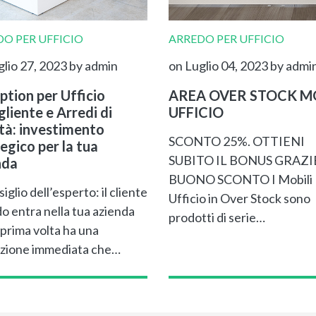
O PER UFFICIO
ARREDO PER UFFICIO
glio 27, 2023
by admin
on Luglio 04, 2023
by admi
ption per Ufficio
AREA OVER STOCK MO
liente e Arredi di
UFFICIO
ità: investimento
SCONTO 25%. OTTIENI
egico per la tua
SUBITO IL BONUS GRAZI
nda
BUONO SCONTO I Mobili
siglio dell’esperto: il cliente
Ufficio in Over Stock sono
o entra nella tua azienda
prodotti di serie…
 prima volta ha una
zione immediata che…