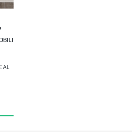
n
BILI
E AL