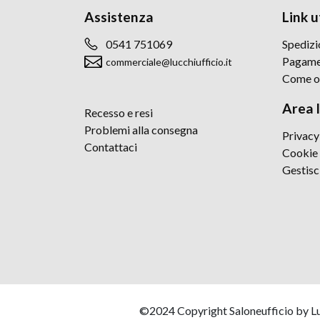
Assistenza
Link ut
0541 751069
Spedizi
Pagame
commerciale@lucchiufficio.it
Come o
Area 
Recesso e resi
Problemi alla consegna
Privacy
Contattaci
Cookie 
Gestisc
©2024 Copyright Saloneufficio by Lucc