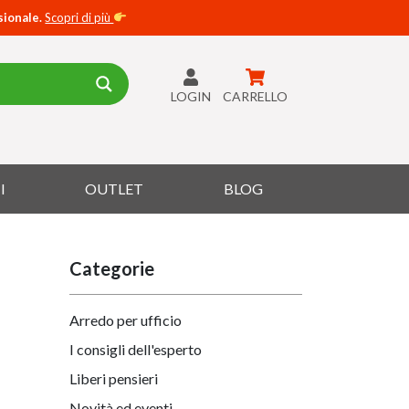
sionale.
Scopri di più
LOGIN
CARRELLO
I
OUTLET
BLOG
Categorie
Arredo per ufficio
I consigli dell'esperto
Liberi pensieri
Novità ed eventi