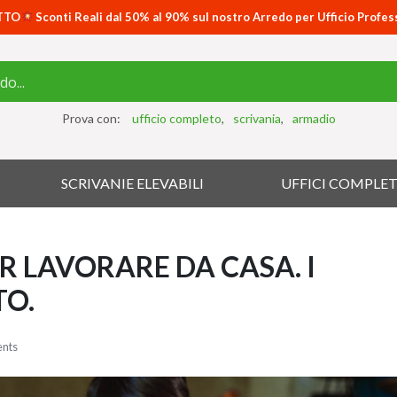
TTO
Sconti Reali dal 50% al 90% sul nostro Arredo per Ufficio Profes
Prova con:
ufficio completo
scrivania
armadio
SCRIVANIE ELEVABILI
UFFICI COMPLET
R LAVORARE DA CASA. I
TO.
nts