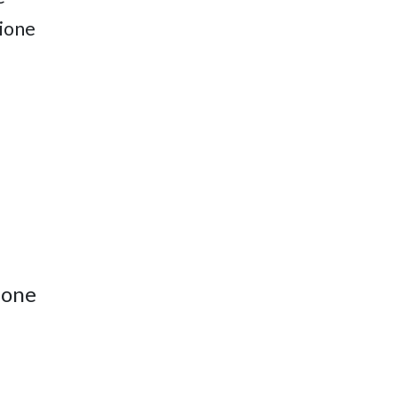
zione
ione