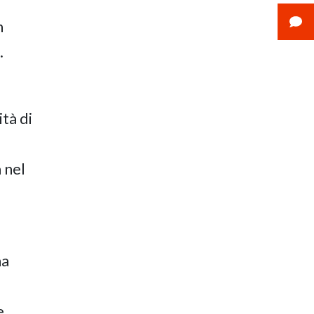
n
.
ità di
a nel
na
e