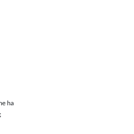
he ha
;