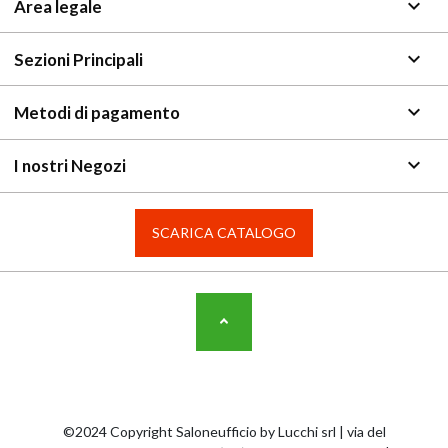
keyboard_arrow_down
Area legale
keyboard_arrow_down
Sezioni Principali
keyboard_arrow_down
Metodi di pagamento
keyboard_arrow_down
I nostri Negozi
SCARICA CATALOGO
©2024 Copyright Saloneufficio by Lucchi srl | via del