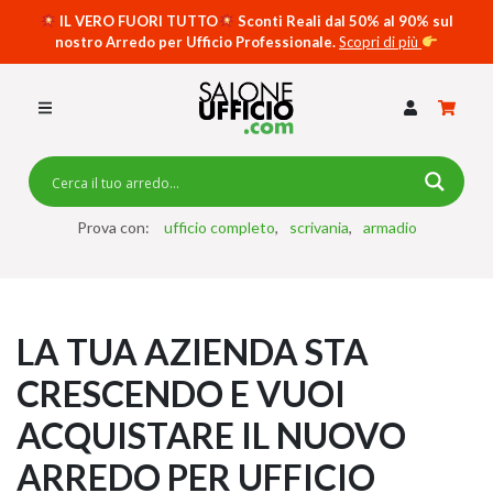
IL VERO FUORI TUTTO
Sconti Reali dal 50% al 90% sul
nostro Arredo per Ufficio Professionale.
Scopri di più
SCRIVANIE PER UFFICIO
SWING 5050 – OP
SCRIVANIE CRISTALLO
SCRIVANIE SPECIAL DESK
CASSETTIERE
Prova con:
ufficio completo
scrivania
armadio
SEDIE
ARMADI
LA TUA AZIENDA STA
RECEPTION
CRESCENDO E VUOI
TAVOLI RIUNIONE
ACQUISTARE IL NUOVO
SWING 7020 – OP
ACCESSORI
ARREDO PER UFFICIO