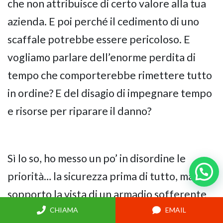
che non attribuisce di certo valore alla tua
azienda. E poi perché il cedimento di uno
scaffale potrebbe essere pericoloso. E
vogliamo parlare dell’enorme perdita di
tempo che comporterebbe rimettere tutto
in ordine? E del disagio di impegnare tempo
e risorse per riparare il danno?
Sì lo so, ho messo un po’ in disordine le
priorità… la sicurezza prima di tutto, ma non
sopporto la vista di un armadio sofferente
CHIAMA
EMAIL
sotto il peso dei faldoni.