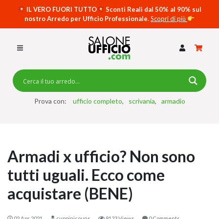
IL VERO FUORI TUTTO
Sconti Reali dal 50% al 90% sul
nostro Arredo per Ufficio Professionale.
Scopri di più
SCRIVANIE PER UFFICIO
SWING 5050 – OP
SCRIVANIE CRISTALLO
SCRIVANIE SPECIAL DESK
CASSETTIERE
Prova con:
ufficio completo
scrivania
armadio
SEDIE
ARMADI
Armadi x ufficio? Non sono
RECEPTION
tutti uguali. Ecco come
TAVOLI RIUNIONE
acquistare (BENE)
SWING 7020 – OP
ACCESSORI
02 Apr 2021
cuppinicouns
9123 Views
0 Comments