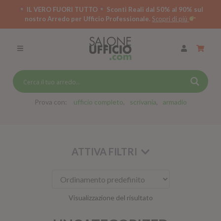
IL VERO FUORI TUTTO
Sconti Reali dal 50% al 90% sul
nostro Arredo per Ufficio Professionale.
Scopri di più
SCRIVANIE PER UFFICIO
SWING 5050 – OP
SCRIVANIE CRISTALLO
SCRIVANIE SPECIAL DESK
CASSETTIERE
Prova con:
ufficio completo
scrivania
armadio
SEDIE
ARMADI
ATTIVA FILTRI
RECEPTION
TAVOLI RIUNIONE
SWING 7020 – OP
Visualizzazione del risultato
ACCESSORI