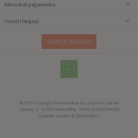
keyboard_arrow_down
Metodi di pagamento
keyboard_arrow_down
I nostri Negozi
SCARICA CATALOGO
©2024 Copyright Saloneufficio by Lucchi srl | via del
Capriolo, 1 - 47923 Rimini (RN) - P.IVA 01058720408 |
Capitale sociale: € 10.400,00 i.v.