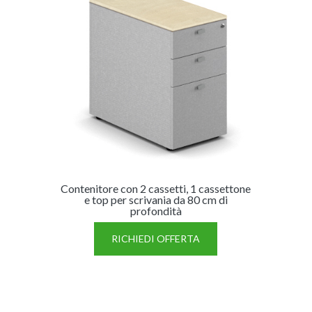
Contenitore con 2 cassetti, 1 cassettone
Cont
e top per scrivania da 80 cm di
profondità
RICHIEDI OFFERTA