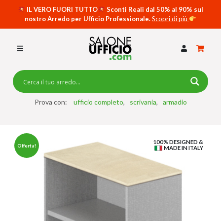
IL VERO FUORI TUTTO
Sconti Reali dal 50% al 90% sul
nostro Arredo per Ufficio Professionale.
Scopri di più
SCRIVANIE PER UFFICIO
SWING 5050 – OP
SCRIVANIE CRISTALLO
SCRIVANIE SPECIAL DESK
CASSETTIERE
Prova con:
ufficio completo
scrivania
armadio
SEDIE
100% DESIGNED &
ARMADI
Offerta!
MADE IN ITALY
RECEPTION
TAVOLI RIUNIONE
SWING 7020 – OP
ACCESSORI