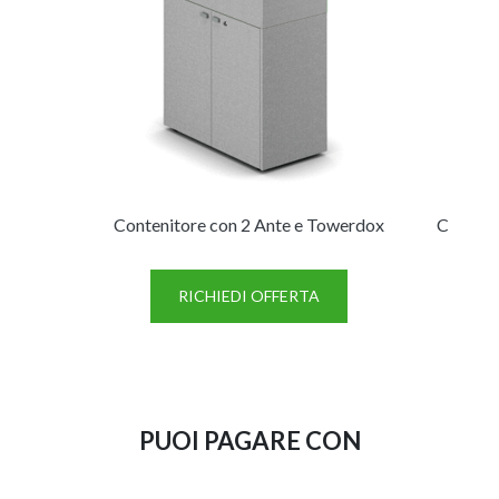
Contenitore con 2 Ante e Towerdox
Contenit
e t
RICHIEDI OFFERTA
PUOI PAGARE CON