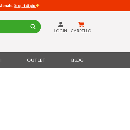
sionale.
Scopri di più
LOGIN
CARRELLO
I
OUTLET
BLOG