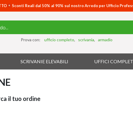
TTO
Sconti Reali dal 50% al 90% sul nostro Arredo per Ufficio Profes
Prova con:
ufficio completo
scrivania
armadio
SCRIVANIE ELEVABILI
UFFICI COMPLET
INE
ca il tuo ordine