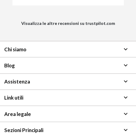
Visualizza le altre recensioni su trustpilot.com
keyboard_arrow_down
Chi siamo
keyboard_arrow_down
Blog
keyboard_arrow_down
Assistenza
keyboard_arrow_down
Link utili
keyboard_arrow_down
Area legale
keyboard_arrow_down
Sezioni Principali