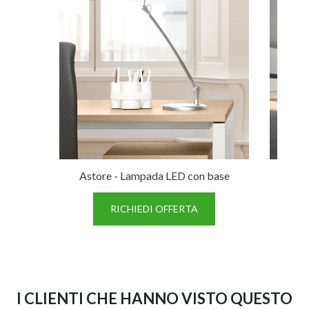
Astore - Lampada LED con base
Mars
RICHIEDI OFFERTA
I CLIENTI CHE HANNO VISTO QUESTO