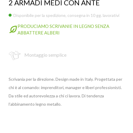
2 ARMADI MEDI CON ANTE
Disponibile per la spedizione, consegna in 10 gg. lavorativi
GIANO WOOD – D
PRODUCIAMO SCRIVANIE IN LEGNO SENZA
ABBATTERE ALBERI
Montaggio semplice
Scrivania per la direzione. Design made in Italy. Progettata per
chi è al comando: imprenditori, manager e liberi professionisti.
Da stile ed autorevolezza a chi ci lavora. Di tendenza
l’abbinamento legno metallo.
TWIST – DIREZIO