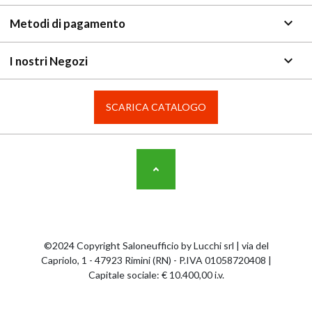
keyboard_arrow_down
Metodi di pagamento
keyboard_arrow_down
I nostri Negozi
SCARICA CATALOGO
©2024 Copyright Saloneufficio by Lucchi srl | via del
Capriolo, 1 - 47923 Rimini (RN) - P.IVA 01058720408 |
Capitale sociale: € 10.400,00 i.v.