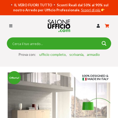
IL VERO FUORI TUTTO
Sconti Reali dal 50% al 90% sul
nostro Arredo per Ufficio Professionale.
Scopri di più
SCRIVANIE PER UFFICIO
SWING 5050 – OP
SCRIVANIE CRISTALLO
SCRIVANIE SPECIAL DESK
CASSETTIERE
Prova con:
ufficio completo
scrivania
armadio
SEDIE
100% DESIGNED &
ARMADI
Offerta!
MADE IN ITALY
RECEPTION
TAVOLI RIUNIONE
SWING 7020 – OP
ACCESSORI