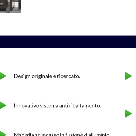
Design originale e ricercato.
Innovativo sistema anti ribaltamento.
Maniglia ad incasso in fusione d’alluminio.