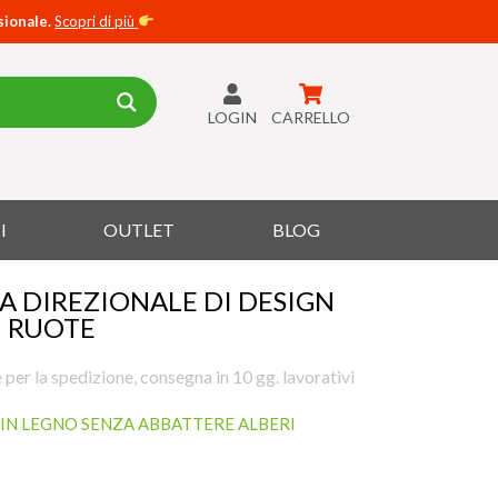
sionale.
Scopri di più
LOGIN
CARRELLO
I
OUTLET
BLOG
RA DIREZIONALE DI DESIGN
U RUOTE
 per la spedizione, consegna in 10 gg. lavorativi
IN LEGNO SENZA ABBATTERE ALBERI