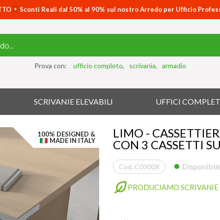
TTO
Sconti Reali dal 50% al 90% sul nostro Arredo per Ufficio Profes
Prova con:
ufficio completo
scrivania
armadio
SCRIVANIE ELEVABILI
UFFICI COMPLET
LIMO - CASSETTIE
100% DESIGNED &
MADE IN ITALY
CON 3 CASSETTI S
Disponibile
Cod. C0300X
PRODUCIAMO SCRIVANIE 