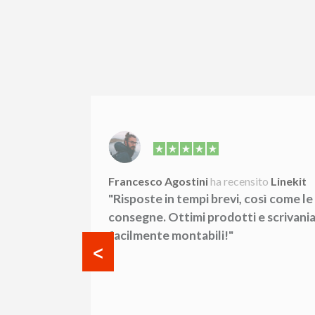
Linekit
Francesco Agostini
ha recensito
Linekit
zio
"Risposte in tempi brevi, così come le
prodotti,
consegne. Ottimi prodotti e scrivani
signer, le
facilmente montabili!"
 adeguate,
 azienda
iginale e
ti di