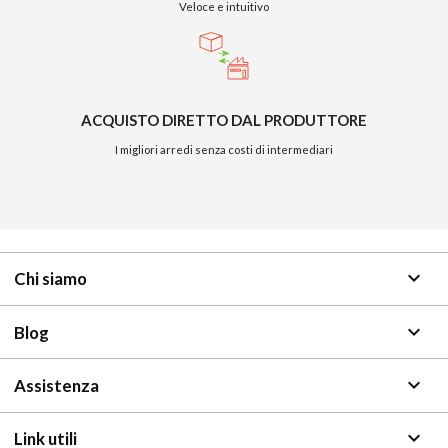
Veloce e intuitivo
ACQUISTO DIRETTO DAL PRODUTTORE
I migliori arredi senza costi di intermediari
NAPEE – DIREZION
keyboard_arrow_down
Chi siamo
keyboard_arrow_down
Blog
keyboard_arrow_down
Assistenza
keyboard_arrow_down
Link utili