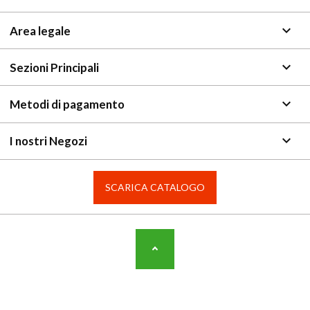
keyboard_arrow_down
Area legale
keyboard_arrow_down
Sezioni Principali
keyboard_arrow_down
Metodi di pagamento
keyboard_arrow_down
I nostri Negozi
SCARICA CATALOGO