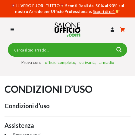
IL VERO FUORI TUTTO
Sconti Reali dal 50% al 90% sul
nostro Arredo per Ufficio Professionale.
Scopri di più
SCRIVANIE PER UFFICIO
SWING 5050 – OP
SCRIVANIE CRISTALLO
SCRIVANIE SPECIAL DESK
CASSETTIERE
Prova con:
ufficio completo
scrivania
armadio
SEDIE
CONDIZIONI D’USO
ARMADI
RECEPTION
Condizioni d’uso
TAVOLI RIUNIONE
SWING 7020 – OP
Assistenza
ACCESSORI
Recesso e resi